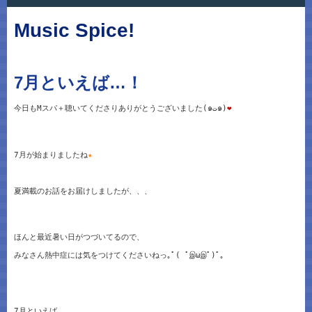
Music Spice!
7月といえば…！
今日もMスパ＋聴いてくださりありがとうございました(๑ت๑)
❤
7月が始まりましたね
★
夏満載のお話をお届けしましたが、、、
ほんと最近暑い日がつづいてるので、
みなさん熱中症には気をつけてくださいねっ｡ﾟ( ﾟஇωஇﾟ)ﾟ｡
7月といえば、