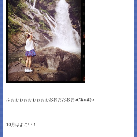
ふぉぉぉぉぉぉぉぉぉおおおおおおo(*≧д≦)o
10月はよこい！