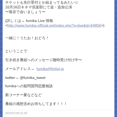
チケットも先行受付とか始まってるみたい☆
10月16日キネマ倶楽部にて追・追加公演
〜鴬谷で会いましょう〜
(詳しくは→ fumika Live 情報
<
http://www.fumika-official.net/index.php?p=live&id=64856
>)
一緒に！うたお！おどろ！
ということで
引き続き番組へのメッセージ随時受け付け中〜
メールアドレス→
fumika@fmfuji.jp
twitter→ @fumika_tweet
fumikaへの疑問質問恋愛相談
新コーナー案などなど
番組の感想含めお待ちしてます！！！
2015/07/30 01:00