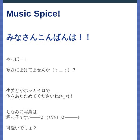
Music Spice!
みなさんこんばんは！！
やっほー！
寒さにまけてませんか（；＿；）？
生姜とかホッカイロで
体をあたためてくださいね(>_<)！
ちなみに写真は
甥っ子です♪───Ｏ（≧∇≦）Ｏ────♪
可愛いでしょ？