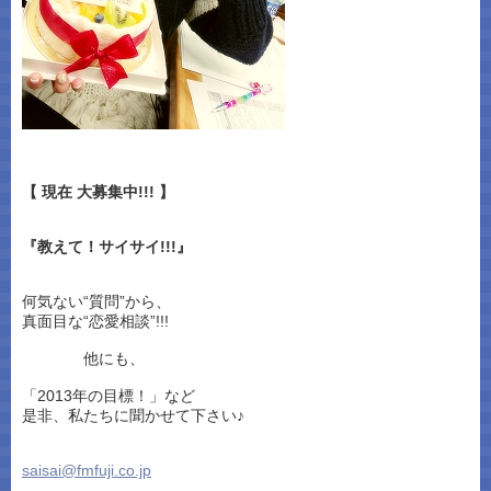
【 現在 大募集中!!! 】
『教えて！サイサイ!!!』
何気ない“質問”から、
真面目な“恋愛相談”!!!
他にも、
「2013年の目標！」など
是非、私たちに聞かせて下さい♪
saisai@fmfuji.co.jp