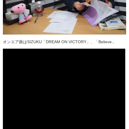
オンエア曲はSIZUKU「DREAM ON VICTORY」、「Believe」