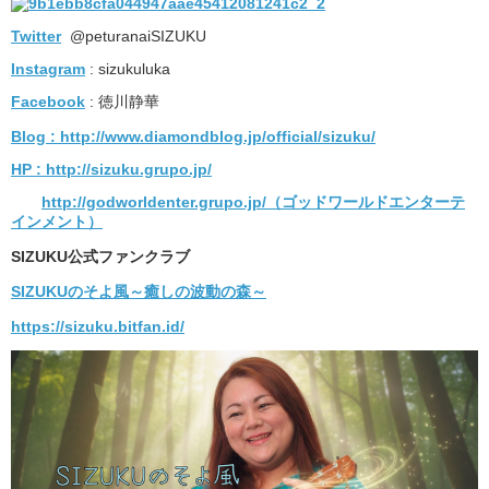
Twitter
@peturanaiSIZUKU
Instagram
: sizukuluka
Facebook
: 徳川静華
Blog
: http://www.diamondblog.jp/official/sizuku/
HP : http://sizuku.grupo.jp/
http://godworldenter.grupo.jp/（ゴッドワールドエンターテ
インメント）
SIZUKU公式ファンクラブ
SIZUKUのそよ風～癒しの波動の森～
https://sizuku.bitfan.id/