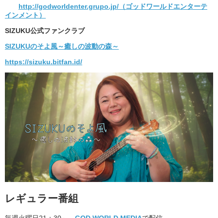
http://godworldenter.grupo.jp/（ゴッドワールドエンターテ
インメント）
SIZUKU公式ファンクラブ
SIZUKUのそよ風～癒しの波動の森～
https://sizuku.bitfan.id/
レギュラー番組
毎週火曜日21：30～
GOD WORLD MEDIA
で配信