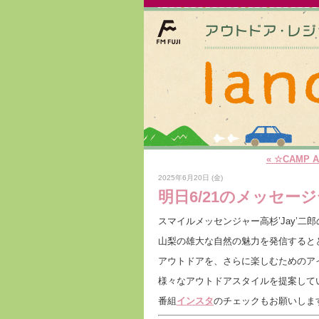
« ☆CAMP A
2025年6月20日 (金)
明日6/21のメッセージ
スマイルメッセンジャー高杉’Jay’二
山梨の雄大な自然の魅力を発信すると
アウトドアを、さらに楽しむためのア
様々なアウトドアスタイルを提案して
番組
インスタ
のチェックもお願いしま