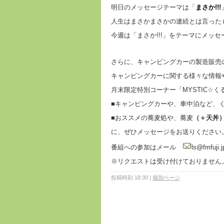
明日のメッセージテーマは「
まさか!!!
人生はまさかまさかの連続とは言った
今週は「まさか!!!」をテーマにメッ
さらに、キャンピングカーの製造販売
キャンピングカーに関する様々な情報
月末限定特別コーナー「MYSTIC☆
■キャンピングカーや、車中泊など、
■おススメの蕎麦処や、蕎麦
（＋天丼
に、ぜひメッセージをお送りください
番組への参加はメール
ls@fmfuj
※リクエストは受け付けておりません
投稿時刻 18:30
|
個別ページ