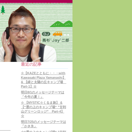
最近の記事
☆【KAZEとともに・・・with
Kawasaki Plaza Yamanashi】
& 【緑と太陽の丘キャンプ場
Part-1】☆
明日8/1のメッセージテーマは
「今年の夏！」
☆ 【MYSTIC☆くるま旅】 &
【“雲の上のキャンプ場“ ”甘利
山グリーンロッジ” Part-4】
☆
明日7/25のメッセージテーマは
「かき氷」