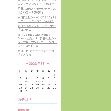
☆“雲の上のキャンプ場“ ”甘利
山グリーンロッジ” Part-3☆
明日7/18のメッセージテーマは
「かいほー！(解放)」
☆“雲の上のキャンプ場“ ”甘利
山グリーンロッジ” Part-2☆
明日7/11のメッセージテーマは
「コンビニ」
☆ 【Go Ride with Honda
Dream 山梨】 & 【“雲の上のキ
ャンプ場“ ”甘利山グリーンロッ
ジ” Part-1】 ☆
明日7/4のメッセージテーマは
「アメリカ」
«
»
2026年8月
日
月
火
水
木
金
土
1
2
3
4
5
6
7
8
9
10
11
12
13
14
15
16
17
18
19
20
21
22
23
24
25
26
27
28
29
30
31
カテゴリ
携帯URL