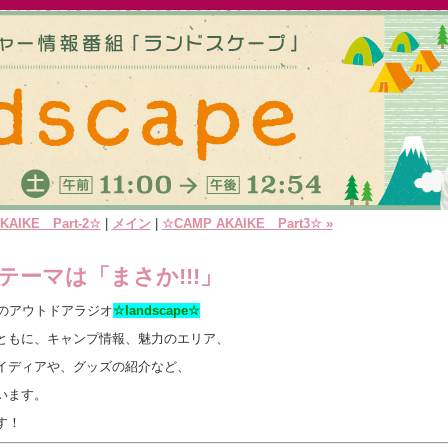
KAIKE Part-2☆
|
メイン
|
☆CAMP AKAIKE Part3☆ »
テーマは「まさか!!!」
郎のアウトドアラジオ
☆landscape☆
ともに、キャンプ情報、魅力のエリア、
イディアや、グッズの紹介など、
います。
す！