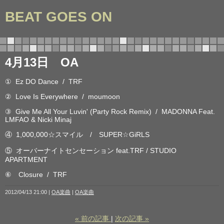
BEAT GOES ON
4月13日 OA
① Ez DO Dance / TRF
② Love Is Everywhere / moumoon
③ Give Me All Your Luvin' (Party Rock Remix) / MADONNA Feat.
LMFAO & Nicki Minaj
④ 1,000,000☆スマイル / SUPER☆GiRLS
⑤ オーバーナイトセンセーション feat.TRF / STUDIO
APARTMENT
⑥ Closure / TRF
2012/04/13 21:00
OA楽曲
OA楽曲
«
前の記事
次の記事
»