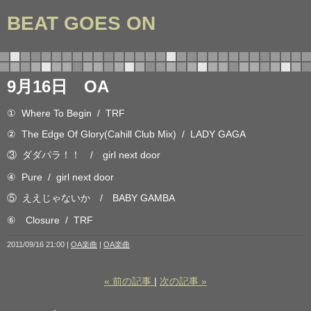
BEAT GOES ON
9月16日 OA
① Where To Begin / TRF
② The Edge Of Glory(Cahill Club Mix) / LADY GAGA
③ ダダパラ！！ / girl next door
④ Pure / girl next door
⑤ ええじゃないか / BABY GAMBA
⑥ Closure / TRF
2011/09/16 21:00
OA楽曲
OA楽曲
«
前の記事
次の記事
»