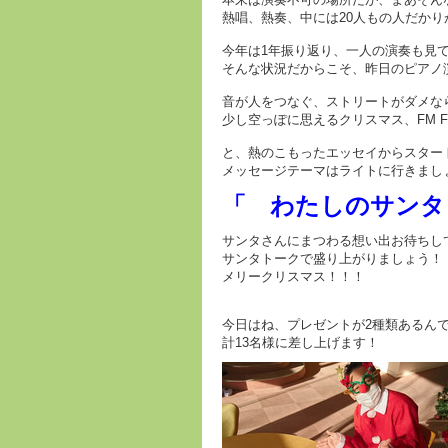
熱唱、熱奏、中には20人もの人だか
今年は1年振り返り、一人の演奏も見
そんな状況だからこそ、昨日のピアノ
音が人をつなぐ、ストリートがダメな
少し空っぽに思えるクリスマス、FM 
と、熱のこもったエッセイからスター
メッセージテーマはライトに行きまし
「 わたしのサンタ
サンタさんにまつわる想い出お待ちし
サンタトークで盛り上がりましょう！
メリークリスマス！！！
今日はね、プレゼントが2種類あるん
計13名様に差し上げます！