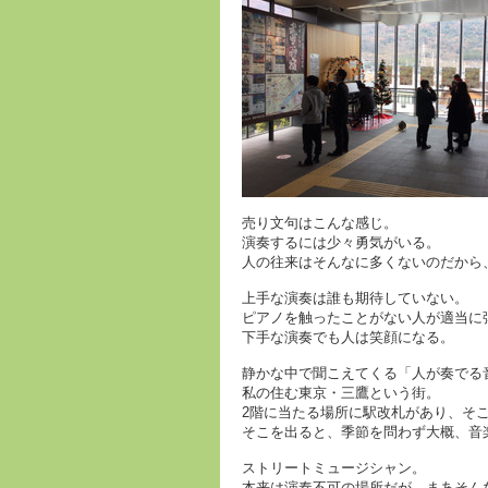
売り文句はこんな感じ。
演奏するには少々勇気がいる。
人の往来はそんなに多くないのだから
上手な演奏は誰も期待していない。
ピアノを触ったことがない人が適当に
下手な演奏でも人は笑顔になる。
静かな中で聞こえてくる「人が奏でる
私の住む東京・三鷹という街。
2階に当たる場所に駅改札があり、そ
そこを出ると、季節を問わず大概、音
ストリートミュージシャン。
本来は演奏不可の場所だが、まあそん