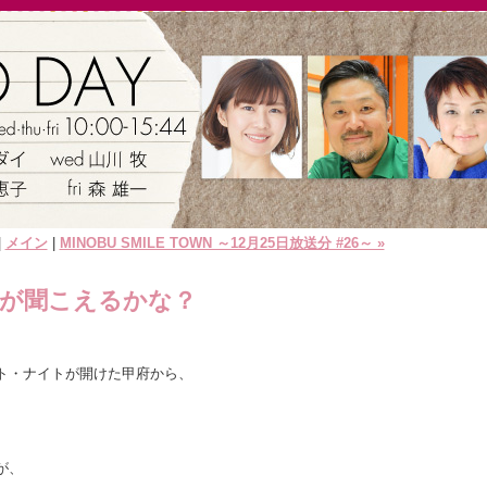
|
メイン
|
MINOBU SMILE TOWN ～12月25日放送分 #26～ »
何が聞こえるかな？
ト・ナイトが開けた甲府から、
が、