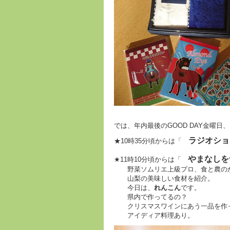
では、年内最後のGOOD DAY金曜日
ラジオショ
★10時35分頃からは「
やまなしを
★11時10分頃からは「
野菜ソムリエ上級プロ、食と農のか
山梨の美味しい食材を紹介。
今日は、
れんこん
です。
県内で作ってるの？
クリスマスワインにあう一品を作
アイディア料理あり。