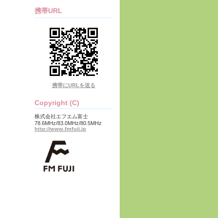
携帯URL
携帯にURLを送る
Copyright (C)
株式会社エフエム富士
78.6MHz/83.0MHz/80.5MHz
http://www.fmfuji.jp