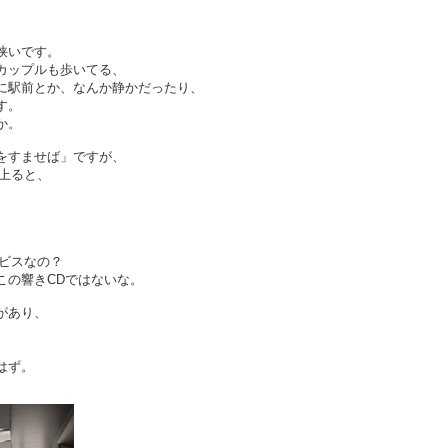
狭いです。
カップルも歩いてる、
に駅前とか、なんか静かだったり、
す。
か。
をすませば」ですが、
上ると、
。
ービスなの？
この響きCDではないな。
があり、
。
はず。