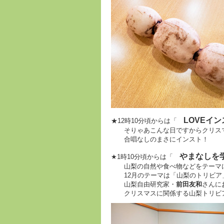
LOVEイン
★12時10分頃からは「
そりゃあこんな日ですからクリスマ
合唱なしのまさにインスト！
やまなしを
★1時10分頃からは「
山梨の自然や食べ物などをテーマ
12月のテーマは「山梨のトリビア
山梨自由研究家・
前田友和
さんに
クリスマスに関係する山梨トリビア