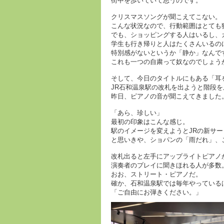
街中を歩いていて思うのです。
クリスマスソングが聞こえてこない。
こんな状況なので、行動範囲はとても
でも、ショッピングする人はいるし、
学生も行き帰りと人はたくさんいるの
特別感がないというか「静か」なんで
これも一つの自粛って奴なのでしょう
そして、今日のタイトルにもある「耳
JR石和温泉駅の改札を出ようと階段を
昨日、ピアノの音が聞こえてきました
「あら、珍しい」
最初の印象はこんな感じ。
駅のイメージを変えようとJRの新サ
と思いきや、ショパンの「雨だれ」、
改札出ると左手にアップライトピアノ
演奏者のプレイに聞きほれる人が多数
おお、ストリート・ピアノだ。
確か、石和温泉駅では毎年やっている
「ご自由にお弾きください。」