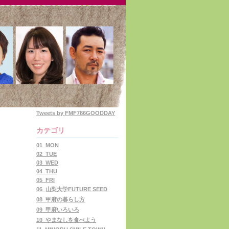
Tweets by FMF786GOODDAY
カテゴリ
01_MON
02_TUE
03_WED
04_THU
05_FRI
06_山梨大学FUTURE SEED
08_甲府の暮らし方
09_甲府いろいろ
10_やまなしを食べよう