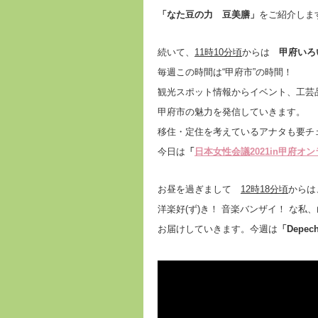
「なた豆の力 豆美膳
」
をご紹介しま
続いて、
11
時
10
分頃
からは
甲府いろ
毎週この時間は“甲府市”の時間！
観光スポット情報からイベント、工芸
甲府市の魅力を発信していきます。
移住・定住を考えているアナタも要チ
今日は
「
日本女性会議
2021in
甲府オン
お昼を過ぎまして
12
時
18
分頃
からは
洋楽好(ず)き！ 音楽バンザイ！ な
お届けしていきます。今週は
「
Depec