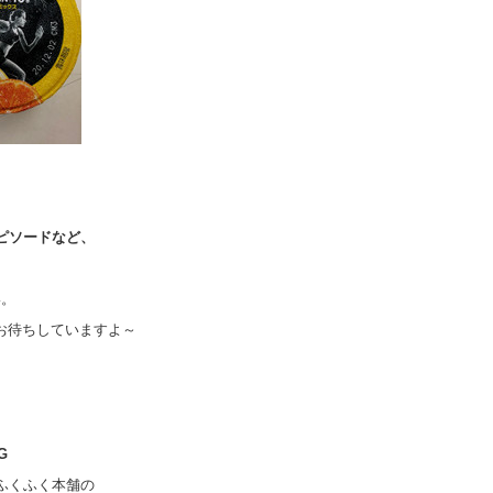
ピソードなど、
。
。
もお待ちしていますよ～
G
ふくふく本舗の