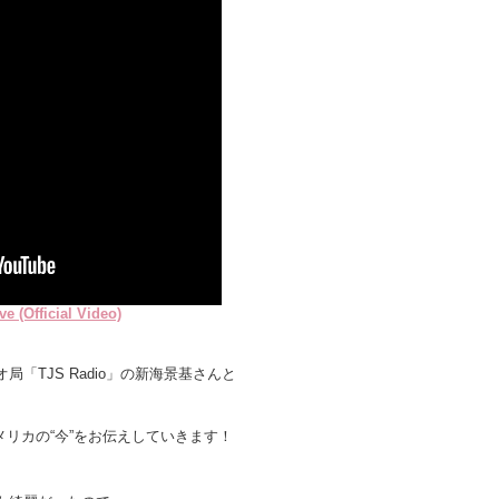
 (Official Video)
「TJS Radio」の新海景基さんと
メリカの“今”をお伝えしていきます！