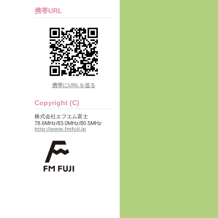
携帯URL
携帯にURLを送る
Copyright (C)
株式会社エフエム富士
78.6MHz/83.0MHz/80.5MHz
http://www.fmfuji.jp