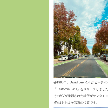
④1985年、David Lee Rothがビー
「California Girls」をリリースしまし
そのMVが撮影された場所がサンタモ
MVはおおよそ写真の位置です。