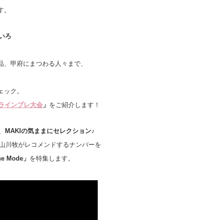
す。
いろ
品、甲府にまつわる人々まで、
ェック。
ラインプレ大会
」
をご紹介します！
、
MAKI
の気ままにセレクション♪
私、山川牧がレコメンドするナンバーを
he Mode
」
を特集します。