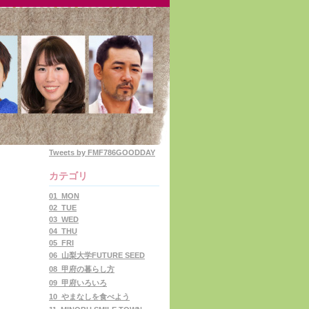
Tweets by FMF786GOODDAY
カテゴリ
01_MON
02_TUE
03_WED
04_THU
05_FRI
06_山梨大学FUTURE SEED
08_甲府の暮らし方
09_甲府いろいろ
10_やまなしを食べよう