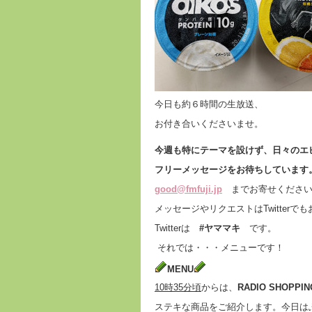
今日も約６時間の生放送、
お付き合いくださいませ。
今週も特にテーマを設けず、日々のエ
フリーメッセージをお待ちしています
good@fmfuji.jp
までお寄せください
メッセージやリクエストはTwitterで
Twitterは
#ヤママキ
です。
それでは・・・メニューです！
MENU
10
時
35
分頃
からは、
RADIO SHOPPIN
ステキな商品をご紹介します。今日は