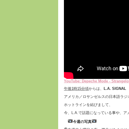
YouTube: Depeche Mode - Strangelove
午後
1
時
15
分頃
からは、
L.A. SIGNAL
アメリカ／ロサンゼルスの日本語ラジオ局
ホットラインを結びまして、
今、L.A.で話題になっている事や、ア
今週の写真