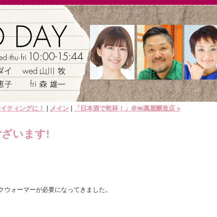
サイティングに！
|
メイン
|
「日本酒で乾杯！」＠㈱萬屋醸造店 »
ざいます!
。
ックウォーマーが必要になってきました。