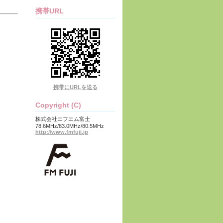
携帯URL
携帯にURLを送る
Copyright (C)
株式会社エフエム富士
78.6MHz/83.0MHz/80.5MHz
http://www.fmfuji.jp