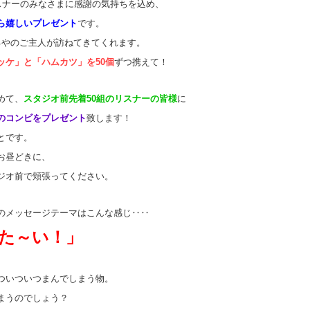
スナーのみなさまに感謝の気持ちを込め、
ら嬉しいプレゼント
です。
るやのご主人が訪ねてきてくれます。
ッケ」と「ハムカツ」を50個
ずつ携えて！
めて、
スタジオ前先着50組のリスナーの皆様
に
のコンビをプレゼント
致します！
とです。
お昼どきに、
ジオ前で頬張ってください。
のメッセージテーマはこんな感じ‥‥
た～い！」
ついついつまんでしまう物。
まうのでしょう？