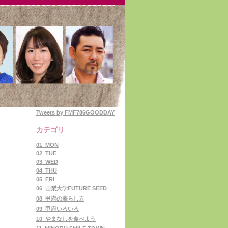
Tweets by FMF786GOODDAY
カテゴリ
01_MON
02_TUE
03_WED
04_THU
05_FRI
06_山梨大学FUTURE SEED
08_甲府の暮らし方
09_甲府いろいろ
10_やまなしを食べよう