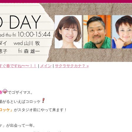
うすぐ春ですね〜〜！！
|
メイン
|
サクラサクカナ？ »
春
でゴザイマス。
揚がるといえばコロッケ
ロッケ」
がスタジオ前にやって来ます！
ケ」が出会って一年。