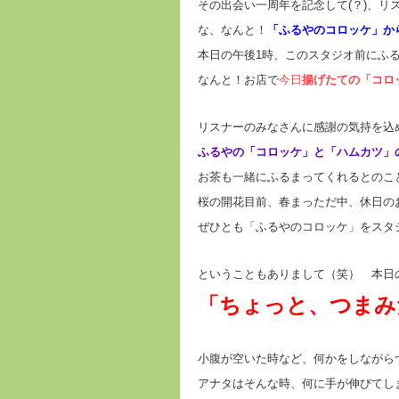
その出会い一周年を記念して(？)、リ
な、なんと！
「ふるやのコロッケ」か
本日の午後1時、このスタジオ前にふ
なんと！お店で
今日
揚げたての「コロ
リスナーのみなさんに感謝の気持を込
ふるやの「コロッケ」と「ハムカツ」
お茶も一緒にふるまってくれるとのこ
桜の開花目前、春まっただ中、休日の
ぜひとも「ふるやのコロッケ」をスタ
ということもありまして（笑） 本日
「ちょっと、つまみ
小腹が空いた時など、何かをしながら
アナタはそんな時、何に手が伸びてし