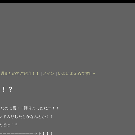
は4週まとめてご紹介！！
|
メイン
|
いよいよG.Wです!! »
！？
月なのに雪！！降りましたねー！！
レンド入りしたとかなんとか！！
のでは！？
ーーーーーーーーーット！！！