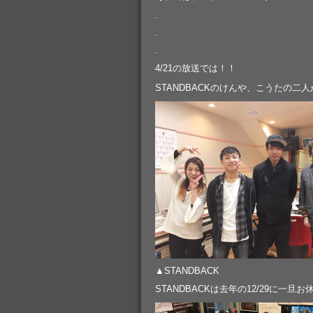
.
.
.
4/21の放送では！！
STANDBACKのけんや、こうたの二
▲STANDBACK
STANDBACKは去年の12/29に一