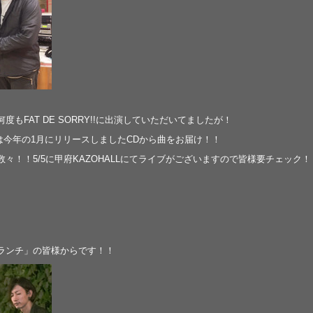
もFAT DE SORRY!!に出演していただいてましたが！
！！今回は今年の1月にリリースしましたCDから曲をお届け！！
々！！5/5に甲府KAZOHALLにてライブがございますので皆様要チェック！
ランチ」の皆様からです！！