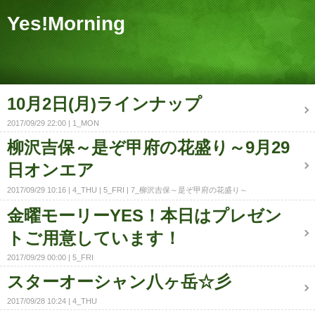
Yes!Morning
10月2日(月)ラインナップ
2017/09/29 22:00
1_MON
柳沢吉保～是ぞ甲府の花盛り～9月29
日オンエア
2017/09/29 10:16
4_THU
5_FRI
7_柳沢吉保～是ぞ甲府の花盛り～
金曜モーリーYES！本日はプレゼン
トご用意しています！
2017/09/29 00:00
5_FRI
スターオーシャン八ヶ岳☆彡
2017/09/28 10:24
4_THU