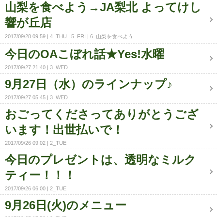
山梨を食べよう→JA梨北 よってけし
響が丘店
2017/09/28 09:59
4_THU
5_FRI
6_山梨を食べよう
今日のOAこぼれ話★Yes!水曜
2017/09/27 21:40
3_WED
9月27日（水）のラインナップ♪
2017/09/27 05:45
3_WED
おごってくださってありがとうござ
います！出世払いで！
2017/09/26 09:02
2_TUE
今日のプレゼントは、透明なミルク
ティー！！！
2017/09/26 06:00
2_TUE
9月26日(火)のメニュー