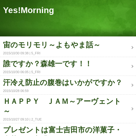
Yes!Morning
宙のモリモリ～よもやま話～
2015/10/30 09:38
5_FRI
誰ですか？森雄一です！！
2015/10/30 06:05
5_FRI
汗冷え防止の腹巻はいかがですか？
2015/10/28 06:59
ＨＡＰＰＹ ＪＡＭ～アーヴェント
～
2015/10/27 09:10
2_TUE
プレゼントは富士吉田市の洋菓子・