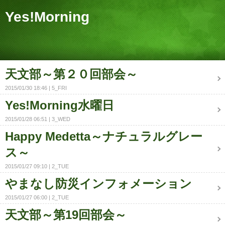
Yes!Morning
天文部～第２０回部会～
2015/01/30 18:46
5_FRI
Yes!Morning水曜日
2015/01/28 06:51
3_WED
Happy Medetta～ナチュラルグレー
ス～
2015/01/27 09:10
2_TUE
やまなし防災インフォメーション
2015/01/27 06:00
2_TUE
天文部～第19回部会～