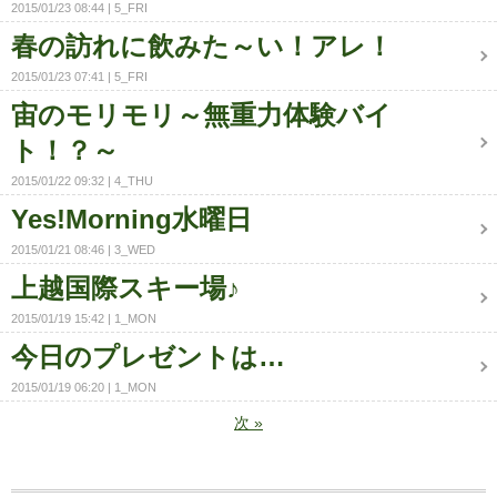
2015/01/23 08:44
5_FRI
春の訪れに飲みた～い！アレ！
2015/01/23 07:41
5_FRI
宙のモリモリ～無重力体験バイ
ト！？～
2015/01/22 09:32
4_THU
Yes!Morning水曜日
2015/01/21 08:46
3_WED
上越国際スキー場♪
2015/01/19 15:42
1_MON
今日のプレゼントは…
2015/01/19 06:20
1_MON
次
»