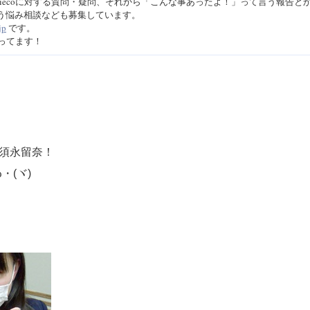
iecoに対する質問・疑問、それから「こんな事あったよ！」って言う報告と
う悩み相談なども募集しています。
jp
です。
待ってます！
須永留奈！
ω・
(
ヾ
)