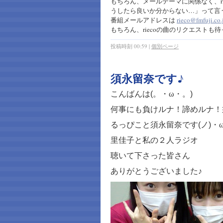
もちろん、メールテーマに関係なく、r
うしたら良いか分からない…」って言
番組メールアドレスは
rieco@fmfuji.co.
もちろん、riecoの曲のリクエストも
投稿時刻 00:59
|
個別ページ
須永留奈です♪
こんばんは
(
。・ω・。
)
何事にも負けルナ！諦めルナ！
るっぴこと須永留奈です
(
ノ
)
・
里佳子と私の２人ラジオ
聴いて下さった皆さん
ありがとうございました♪