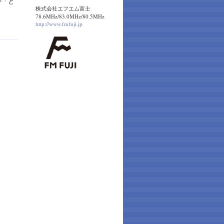
か「ど
株式会社エフエム富士
78.6MHz/83.0MHz/80.5MHz
http://www.fmfuji.jp