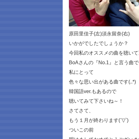
原田里佳子
(
左
)
須永留奈
(
右
)
いかがでしたでしょうか？
今回私のオススメの曲を聴いて
BoA
さんの『
No.1
』と言う曲で
私にとって
色々な思い出がある曲です
(..*)
韓国語
ver.
もあるので
聴いてみて下さいね～！
さてさて、
もう１月が終わります
(
´▽
`)
ついこの前