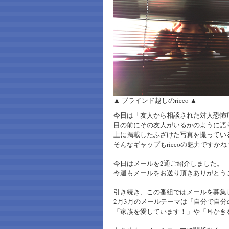
▲ ブラインド越しのrieco ▲
今日は「友人から相談された対人恐怖
目の前にその友人がいるかのように語
上に掲載したふざけた写真を撮ってい
そんなギャップもriecoの魅力ですかね
今日はメールを2通ご紹介しました。
今週もメールをお送り頂きありがとう
引き続き、この番組ではメールを募集
2月3月のメールテーマは「自分で自分
「家族を愛しています！」や「耳かき