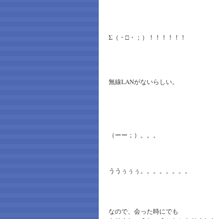
Σ（・□・；）！！！！！！
無線LANがないらしい。
（ーー；）。。。
ううぅぅぅ。。。。。。。。
なので、会った時にでも