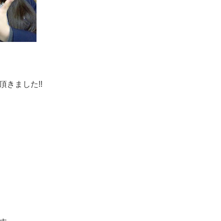
頂きました
!!