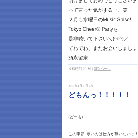
明けましておめでとうございま
って言った気がする‥。笑
２月も水曜日の
Music Spise!
Tokyo Cheer
②
Party
を
是非聴いて下さい＼
(^o^)
／
でわでわ、またお会いしましょ
須永留奈
投稿時刻 00:30
|
個別ページ
2013年1月30日 (水)
どもんっ！！！！！
(どーも)
この季節 寒いのは仕方が無いないっ