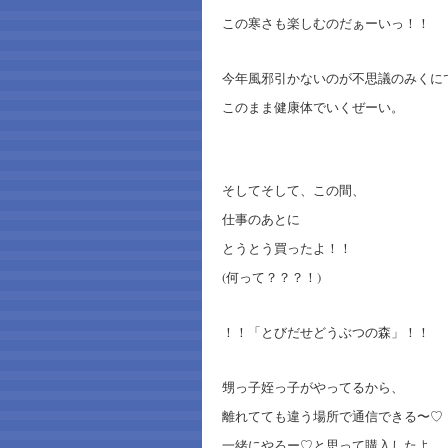
この寒さも楽しむのだぁーいっ！！
今年風邪引かないのが不思議のみくに
このまま健康体でいくぜーい。
そしてそして、この間、
仕事のあとに
とうとう買ったよ！！
(何って？？？！)
！！「とびだせどうぶつの森」！！
甥っ子姪っ子がやってるから、
離れてても違う場所で通信できる〜♡
一緒にやろー♡と思って購入したよ。